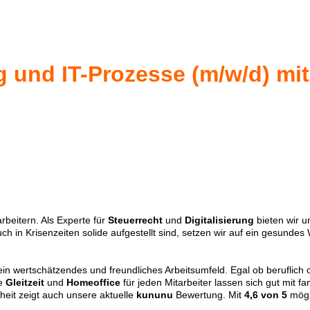
ng und IT-Prozesse (m/w/d) m
rbeitern. Als Experte für
Steuerrecht
und
Digitalisierung
bieten wir u
ch in Krisenzeiten solide aufgestellt sind, setzen wir auf ein gesundes
 ein wertschätzendes und freundliches Arbeitsumfeld. Egal ob beruflich
ie
Gleitzeit
und
Homeoffice
für jeden Mitarbeiter lassen sich gut mit f
heit zeigt auch unsere aktuelle
kununu
Bewertung. Mit
4,6 von 5
mögl