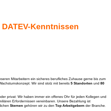
it DATEV-Kenntnissen
nseren Mitarbeitern ein sicheres berufliches Zuhause gerne bis zum
 Wachstumskonzept. Wir sind stolz mit bereits
5 Standorten
und
80
 oder privat: Wir haben immer ein offenes Ohr für jeden Kollegen und
amiliären Erfordernissen vereinbaren. Unsere Bezahlung ist
ichen
Sternen
gehören wir zu den
Top Arbeitgebern
der Branche.